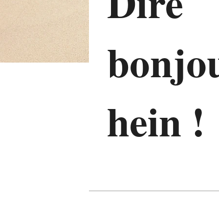
Dire
bonjo
hein !