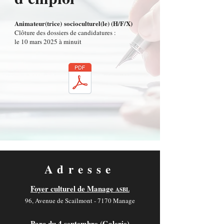
Animateur(trice)
socioculturel(le)
(H/F/X)
Clôture des dossiers de candidatures :
le 10 mars 2025 à minuit
Adresse
Foyer culturel de Manage
ASBL
96, Avenue de Scailmont - 7170 Manage
Parc du 4 septembre (Galerie)