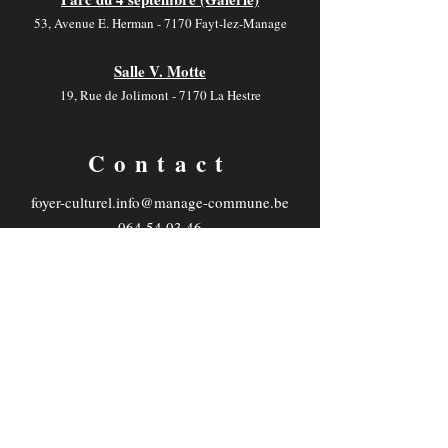
53, Avenue E. Herman - 7170 Fayt-lez-Manage
Salle V. Motte
19, Rue de Jolimont - 7170 La Hestre
Contact
foyer-culturel.info@manage-commune.be
064 54 03 46
Horaire
Les bureaux sont ouverts :
du lundi au mercredi
de 8H00 à 12H00 et de 12H30 à 16H30