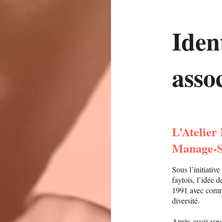
Iden
asso
L’Atelier
Manage-S
Sous l’initiativ
faytois, l’idée 
1991 avec comm
diversité.
Après avoir voya