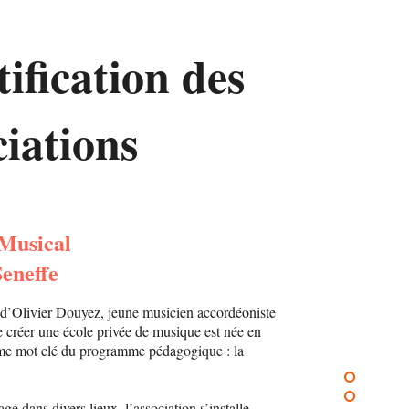
tification des
ciations
 Musical
eneffe
e d’Olivier Douyez, jeune musicien accordéoniste
de créer une école privée de musique est née en
e mot clé du programme pédagogique : la
gé dans divers lieux, l’association s’installe