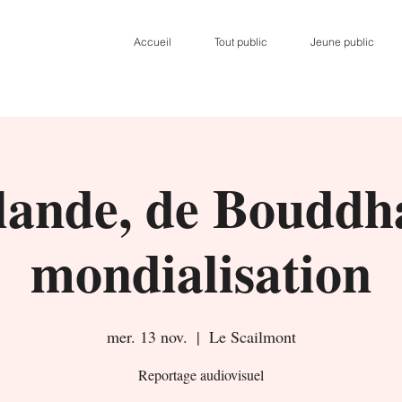
Accueil
Tout public
Jeune public
lande, de Bouddha
mondialisation
mer. 13 nov.
  |  
Le Scailmont
Reportage audiovisuel