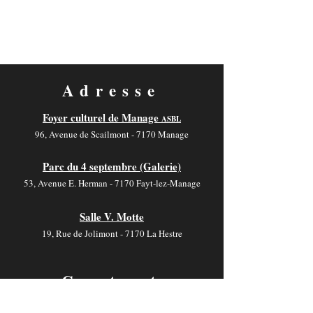
Adresse
Foyer culturel de Manage
ASBL
96, Avenue de Scailmont - 7170 Manage
Parc du 4 septembre (Galerie)
53, Avenue E. Herman - 7170 Fayt-lez-Manage
Salle V. Motte
19, Rue de Jolimont - 7170 La Hestre
Contact
foyer-culturel.info@manage-commune.be