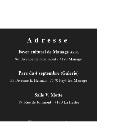
Adresse
Foyer culturel de Manage
ASBL
96, Avenue de Scailmont - 7170 Manage
Parc du 4 septembre (Galerie)
53, Avenue E. Herman - 7170 Fayt-lez-Manage
Salle V. Motte
19, Rue de Jolimont - 7170 La Hestre
Contact
foyer-culturel.info@manage-commune.be