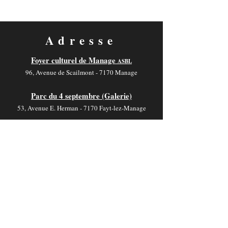
Adresse
Foyer culturel de Manage
ASBL
96, Avenue de Scailmont - 7170 Manage
Parc du 4 septembre (Galerie)
53, Avenue E. Herman - 7170 Fayt-lez-Manage
Salle V. Motte
19, Rue de Jolimont - 7170 La Hestre
Contact
foyer-culturel.info@manage-commune.be
064 54 03 46