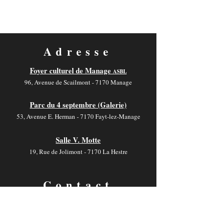
Adresse
Foyer culturel de Manage
ASBL
96, Avenue de Scailmont - 7170 Manage
Parc du 4 septembre (Galerie)
53, Avenue E. Herman - 7170 Fayt-lez-Manage
Salle V. Motte
19, Rue de Jolimont - 7170 La Hestre
Contact
foyer-culturel.info@manage-commune.be
064 54 03 46