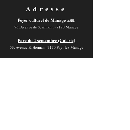
Adresse
Foyer culturel de Manage
ASBL
96, Avenue de Scailmont - 7170 Manage
Parc du 4 septembre (Galerie)
53, Avenue E. Herman - 7170 Fayt-lez-Manage
Salle V. Motte
19, Rue de Jolimont - 7170 La Hestre
Contact
foyer-culturel.info@manage-commune.be
064 54 03 46