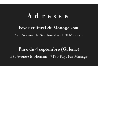
Adresse
Foyer culturel de Manage
ASBL
96, Avenue de Scailmont - 7170 Manage
Parc du 4 septembre (Galerie)
53, Avenue E. Herman - 7170 Fayt-lez-Manage
Salle V. Motte
19, Rue de Jolimont - 7170 La Hestre
Contact
foyer-culturel.info@manage-commune.be
064 54 03 46