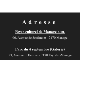
Adresse
Foyer culturel de Manage
ASBL
96, Avenue de Scailmont - 7170 Manage
Parc du 4 septembre (Galerie)
53, Avenue E. Herman - 7170 Fayt-lez-Manage
Salle V. Motte
19, Rue de Jolimont - 7170 La Hestre
Contact
foyer-culturel.info@manage-commune.be
064 54 03 46