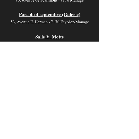
96, Avenue de Scailmont - 7170 Manage
Parc du 4 septembre (Galerie)
53, Avenue E. Herman - 7170 Fayt-lez-Manage
Salle V. Motte
19, Rue de Jolimont - 7170 La Hestre
Contact
foyer-culturel.info@manage-commune.be
064 54 03 46
Horaire
Les bureaux sont ouverts :