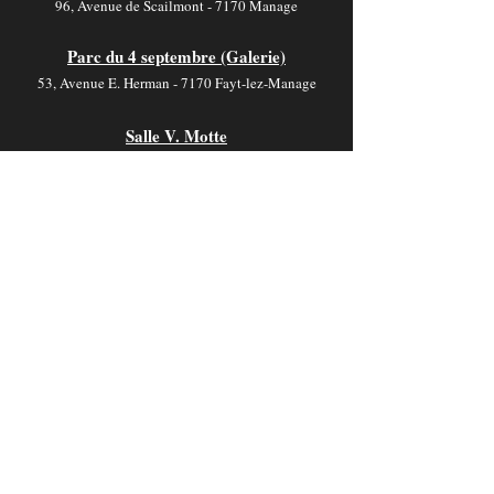
96, Avenue de Scailmont - 7170 Manage
Parc du 4 septembre (Galerie)
53, Avenue E. Herman - 7170 Fayt-lez-Manage
Salle V. Motte
19, Rue de Jolimont - 7170 La Hestre
Contact
foyer-culturel.info@manage-commune.be
064 54 03 46
Horaire
Les bureaux sont ouverts :