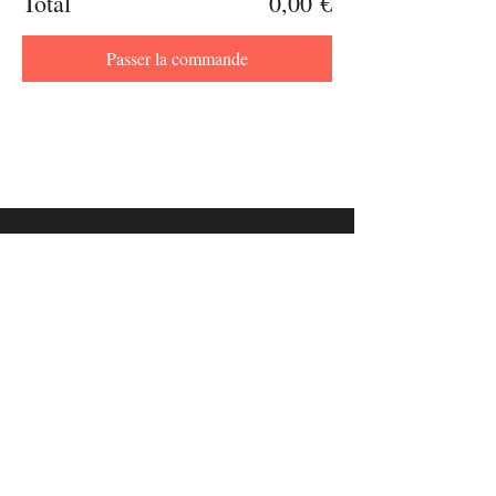
Total
0,00 €
Passer la commande
Adresse
Foyer culturel de Manage
ASBL
96, Avenue de Scailmont - 7170 Manage
Parc du 4 septembre (Galerie)
53, Avenue E. Herman - 7170 Fayt-lez-Manage
Salle V. Motte
19, Rue de Jolimont - 7170 La Hestre