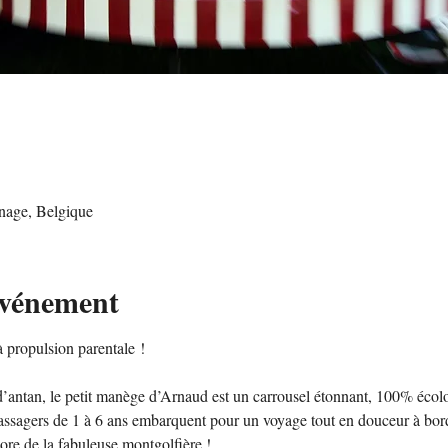
nage, Belgique
événement
propulsion parentale ! 
’antan, le petit manège d’Arnaud est un carrousel étonnant, 100% écolog
passagers de 1 à 6 ans embarquent pour un voyage tout en douceur à bord
re de la fabuleuse montgolfière ! 