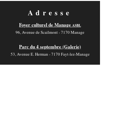
Adresse
Foyer culturel de Manage
ASBL
96, Avenue de Scailmont - 7170 Manage
Parc du 4 septembre (Galerie)
53, Avenue E. Herman - 7170 Fayt-lez-Manage
Salle V. Motte
19, Rue de Jolimont - 7170 La Hestre
Contact
foyer-culturel.info@manage-commune.be
064 54 03 46