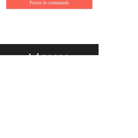
Passer la commande
Adresse
Foyer culturel de Manage
ASBL
96, Avenue de Scailmont - 7170 Manage
Parc du 4 septembre (Galerie)
53, Avenue E. Herman - 7170 Fayt-lez-Manage
Salle V. Motte
19, Rue de Jolimont - 7170 La Hestre