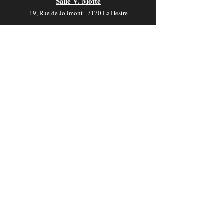
Salle V. Motte
19, Rue de Jolimont - 7170 La Hestre
Contact
foyer-culturel.info@manage-commune.be
064 54 03 46
Horaire
Les bureaux sont ouverts :
du lundi au mercredi
de 8H00 à 12H00 et de 12H30 à 16H30
le jeudi
de 8H00 à 12H00 et de 13H00 à 16H00
​