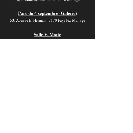
Parc du 4 septembre (Galerie)
53, Avenue E. Herman - 7170 Fayt-lez-Manage
Salle V. Motte
19, Rue de Jolimont - 7170 La Hestre
Contact
foyer-culturel.info@manage-commune.be
064 54 03 46
Horaire
Les bureaux sont ouverts :