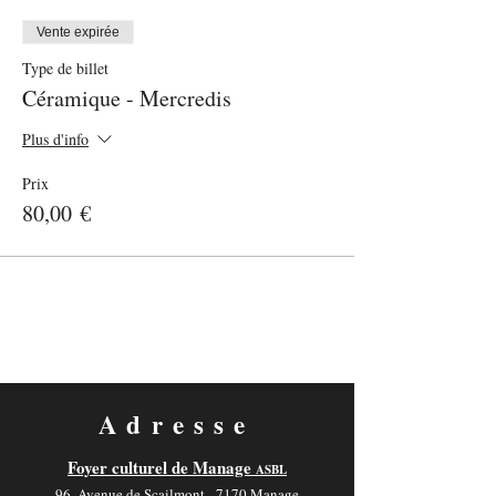
Vente expirée
Type de billet
Céramique - Mercredis
Plus d'info
Prix
80,00 €
Adresse
Foyer culturel de Manage
ASBL
96, Avenue de Scailmont - 7170 Manage