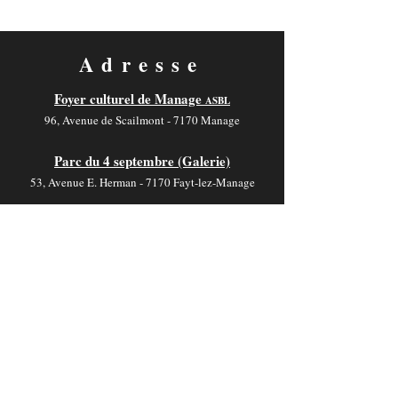
Adresse
Foyer culturel de Manage
ASBL
96, Avenue de Scailmont - 7170 Manage
Parc du 4 septembre (Galerie)
53, Avenue E. Herman - 7170 Fayt-lez-Manage
Salle V. Motte
19, Rue de Jolimont - 7170 La Hestre
Contact
foyer-culturel.info@manage-commune.be
064 54 03 46