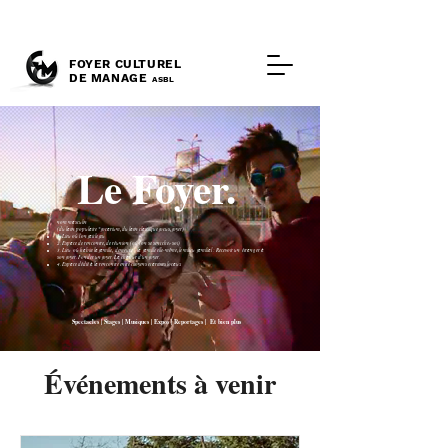
FOYER CULTUREL
DE MANAGE
ASBL
Le Foyer.
nom masculin
(du latin populaire *focarium, du latin classique focus, foyer)
1. Lieu où l'on fait le feu
2. Espace de rencontre, de réunion (où l'on se sent chez soi)
3. Lieu où habite la famille, demeure ; la famille elle-même, le milieu familial : Recevoir un étranger à
son foyer. Fonder un foyer. La chaleur d'un foyer.
4. Espace dédié à la rencontre entre citoyens et artistes locaux
Spectacles | Stages | Musiques | Expos | Reportages | Et bien plus
Événements à venir